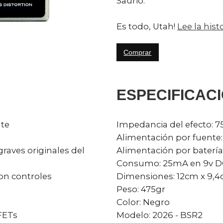
Saurio.
Es todo, Utah!
Lee la his
Comprar
ESPECIFICAC
nte
Impedancia del efecto:
Alimentación por fuente:
raves originales del
Alimentación por batería:
Consumo: 25mA en 9v D
on controles
Dimensiones: 12cm x 9,4
Peso: 475gr
Color: Negro
 FETs
Modelo: 2026 - BSR2